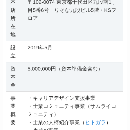
本
〒102-0074 東京都千代田区九段南1丁
店
目5番6号 りそな九段ビル5階・KSフ
所
ロア
在
地
設
2019年5月
立
資
5,000,000円（資本準備金含む）
本
金
事
・キャリアデザイン支援事業
業
・士業コミュニティ事業（サムライコ
概
ミュニティ）
要
・士業の人柄紹介事業（
ヒトガラ
）