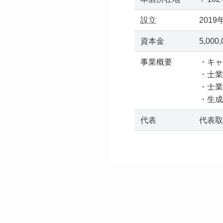
設立
2019
資本金
5,0
事業概要
・キャ
・士業
・士業
・生成
代表
代表取